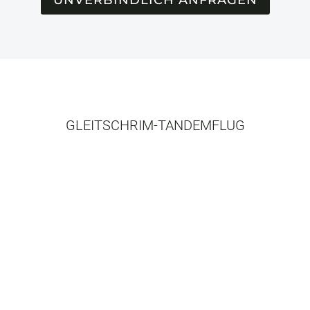
UNVERBINDLICH ANFRAGEN
GLEITSCHRIM-TANDEMFLUG
Fakten
10 Jahre Erfahrung
Über 1000 Flüge